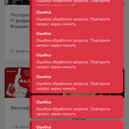
Ошибка
Ресторан "Синдикат"
Команда ГК «Дилан»
Ошибка обработки запроса. Повторите
17 февраля 2022
заняла первое место
запрос через минуту.
Владивосток
в ледовом
полумарафоне
Ошибка
«Honor Vladivostok
Ошибка обработки запроса. Повторите
Ice Run 2022»
запрос через минуту.
27 февраля 2022
20 февраля 2022
Ошибка
Ошибка обработки запроса. Повторите
запрос через минуту.
Ошибка
Ошибка обработки запроса. Повторите
запрос через минуту.
Фальсификату нет!
Поздравляем вас с
наступающим Новым
Ошибка
годом!
Ошибка обработки запроса. Повторите
запрос через минуту.
— 16 июня 2022
28 декабря 2021