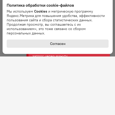
Политика обработки cookie-файлов
Ошибка
Мы используем
Cookies
и метрическую программу
Ошибка обработки запроса. Повторите
Яндекс.Метрика для повышения удобства, эффективности
запрос через минуту.
пользования сайта и сбора статистических данных.
Продолжая просмотр, вы соглашаетесь с их
использованием», это тоже связано со сбором
Ошибка
персональных данных.
Ошибка обработки запроса. Повторите
запрос через минуту.
Согласен
Ошибка
Ошибка обработки запроса. Повторите
запрос через минуту.
Ошибка
Ошибка обработки запроса. Повторите
запрос через минуту.
Ошибка
Ошибка обработки запроса. Повторите