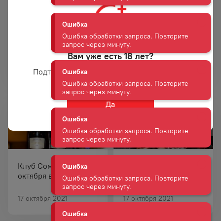
Ошибка обработки запроса. Повторите
запрос через минуту.
Черная пятница в
25 лет группе
Ошибка
Дилан!
компаний Дилан
Вам уже есть 18 лет?
Ошибка обработки запроса. Повторите
26 ноября 2021 — 26
запрос через минуту.
ноября 2021
18 октября 2021
Подтвердите возраст для просмотра сайта
Ошибка
Да
Ошибка обработки запроса. Повторите
запрос через минуту.
Ошибка
Ошибка обработки запроса. Повторите
запрос через минуту.
Клуб Сомелье 14
Клуб Сомелье 8
октября в Хабаровске
октября во
Владивостоке
Ошибка
17 октября 2021
17 октября 2021
Ошибка обработки запроса. Повторите
запрос через минуту.