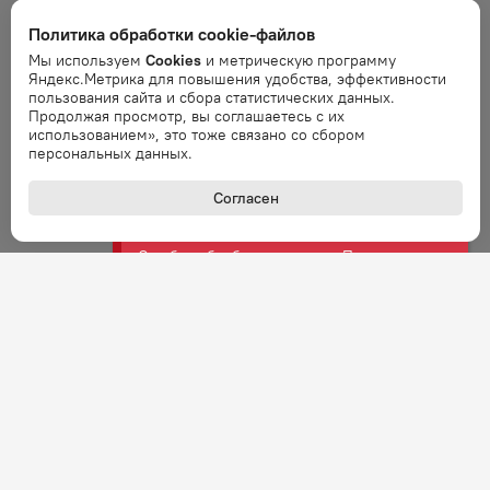
Ошибка
Политика обработки cookie-файлов
Ошибка обработки запроса. Повторите
Мы используем
Cookies
и метрическую программу
запрос через минуту.
Яндекс.Метрика для повышения удобства, эффективности
пользования сайта и сбора статистических данных.
Продолжая просмотр, вы соглашаетесь с их
Ошибка
использованием», это тоже связано со сбором
Ошибка обработки запроса. Повторите
персональных данных.
запрос через минуту.
Согласен
Ошибка
Ошибка обработки запроса. Повторите
запрос через минуту.
Ошибка
Ошибка обработки запроса. Повторите
запрос через минуту.
Ошибка
Ошибка обработки запроса. Повторите
запрос через минуту.