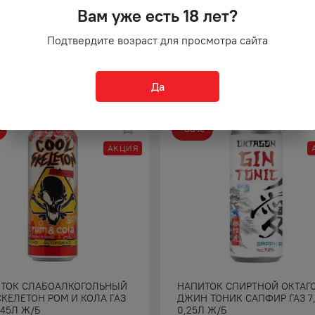
ЕЙЛЬ ШПРИЦ ПЕРОЛЛЕ
НАПИТОК СПИРТОВОЙ
Вам уже есть 18 лет?
 9% 1Л
АПЕРИТИНИ СПРИТЦ ФРИЗА
АПЕЛЬСИН 8% 0,33Л Ж/Б
Подтвердите возраст для просмотра сайта
222
₽
126
₽
₽
Да
-
33
%
АКЦИЯ
ТОК СЛАБОАЛКОГОЛЬНЫЙ
НАПИТОК СПИРТНОЙ ОКТАГ
СКЕЛЕТОН РОМ И КОЛА ГАЗ
ДЖИН ТОНИК САПФИР ГАЗ 7
,45Л Ж/Б
0,25Л Ж/Б