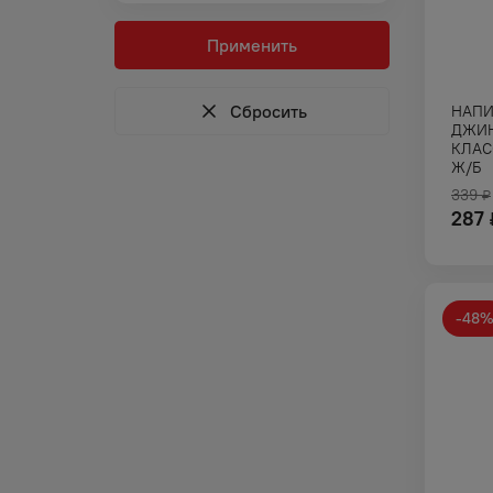
Применить
Сбросить
НАПИ
ДЖИН
КЛАС
Ж/Б
339
₽
287
-
48