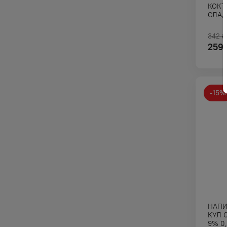
КОКТ
СЛАД
342
₽
259
-
15
%
НАПИ
КУЛ 
9% 0