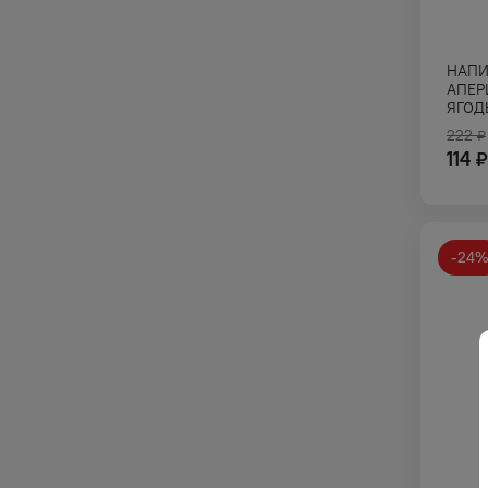
НАПИ
АПЕР
ЯГОД
222
₽
114
₽
-
24