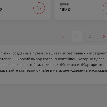
299
₽
199
₽
₽
1
2
апитки, созданные путем смешивания различных ингредиентов
ставлен широкий выбор готовых коктейлей, которые идеаль
классические коктейли, такие как «Мохито» и «Маргарита», 
аказывайте коктейли онлайн в магазине «Дилан» и наслажд