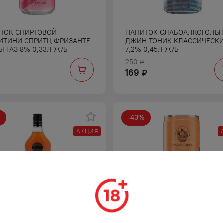
ТОК СПИРТОВОЙ
НАПИТОК СЛАБОАЛКОГОЛЬ
ИТИНИ СПРИТЦ ФРИЗАНТЕ
ДЖИН ТОНИК КЛАССИЧЕСК
Ы ГАЗ 8% 0,33Л Ж/Б
7,2% 0,45Л Ж/Б
250
₽
169
₽
%
-
43
%
АКЦИЯ