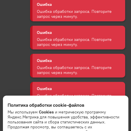
Ошибка
Ошибка обработки запроса. Повторите
запрос через минуту.
Ошибка
Ошибка обработки запроса. Повторите
запрос через минуту.
Ошибка
Ошибка обработки запроса. Повторите
запрос через минуту.
Ошибка
Ошибка обработки запроса. Повторите
запрос через минуту.
Политика обработки cookie-файлов
Мы используем
Cookies
и метрическую программу
Ошибка
Яндекс.Метрика для повышения удобства, эффективности
пользования сайта и сбора статистических данных.
Ошибка обработки запроса. Повторите
Продолжая просмотр, вы соглашаетесь с их
запрос через минуту.