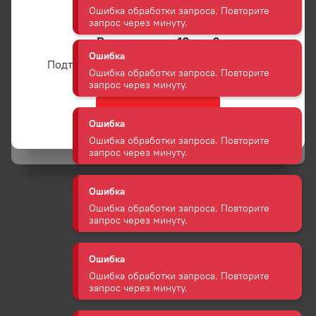
Ошибка обработки запроса. Повторите
запрос через минуту.
Вам уже есть 18 лет?
Ошибка
Подтвердите возраст для просмотра сайта
Ошибка обработки запроса. Повторите
Введите номер
запрос через минуту.
Нажимая на кнопку Вы соглашаетесь с
Политикой обработки
Да
персональных данных
, даете согласие на
обработку ваших
Ошибка
персональных данных и передачу их третьим лицам
, а так же
Ошибка обработки запроса. Повторите
принимаете
пользовательское соглашение
.
запрос через минуту.
Ошибка
Ошибка обработки запроса. Повторите
запрос через минуту.
Ошибка
Ошибка обработки запроса. Повторите
запрос через минуту.