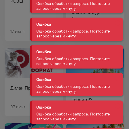
РОЗЕ!
2026: что сейчас в
тренде – от лёгких
Ошибка
коктейлей до
Ошибка обработки запроса. Повторите
безалкогольных
запрос через минуту.
альтернатив.
17 июня
11 июня
Ошибка
Ошибка обработки запроса. Повторите
запрос через минуту.
Ошибка
Ошибка обработки запроса. Повторите
запрос через минуту.
Дилан Профи!
Июньский каталог
Ошибка
скидок! Дилан, вы что
Ошибка обработки запроса. Повторите
творите!?
запрос через минуту.
07 июня
01 июня — 30 июня
Ошибка
Ошибка обработки запроса. Повторите