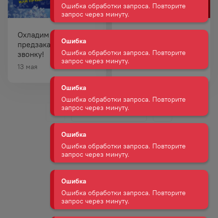
Ошибка
Ошибка обработки запроса. Повторите
запрос через минуту.
Охладим по
График работы
предзаказу или
магазинов 8 и 9 мая!
звонку!
Ошибка
13 мая
07 мая
Ошибка обработки запроса. Повторите
запрос через минуту.
Ошибка
Ошибка обработки запроса. Повторите
запрос через минуту.
Ошибка
Ошибка обработки запроса. Повторите
запрос через минуту.
Ошибка
Ошибка обработки запроса. Повторите