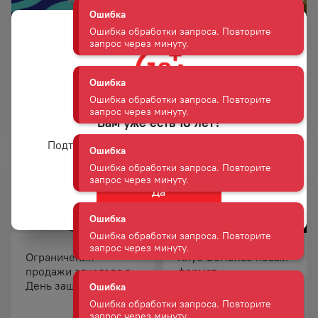
запрос через минуту.
Ошибка
Ошибка обработки запроса. Повторите
запрос через минуту.
Летим в Таиланд с
Коктейли от Дилан!
Дилан!
Ошибка
01 июня — 15 сентября
01 июня — 15 сентября
Вам уже есть 18 лет?
Ошибка обработки запроса. Повторите
запрос через минуту.
Подтвердите возраст для просмотра сайта
Ошибка
Да
Ошибка обработки запроса. Повторите
запрос через минуту.
Ошибка
Ограничения
Клуб Сомелье новый
Ошибка обработки запроса. Повторите
продажи алкоголя в
формат
запрос через минуту.
День защиты детей!
"Дегустационный
бар" 16.05.26 во
Владивостоке.
Ошибка