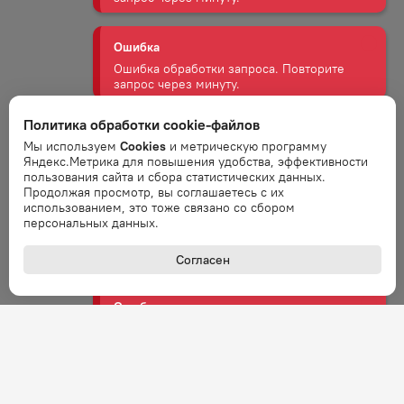
Ошибка обработки запроса. Повторите
запрос через минуту.
Ошибка
Ошибка обработки запроса. Повторите
запрос через минуту.
Политика обработки cookie-файлов
Мы используем
Cookies
и метрическую программу
Яндекс.Метрика для повышения удобства, эффективности
Ошибка
пользования сайта и сбора статистических данных.
Ошибка обработки запроса. Повторите
Продолжая просмотр, вы соглашаетесь с их
запрос через минуту.
использованием, это тоже связано со сбором
персональных данных.
Ошибка
Согласен
Ошибка обработки запроса. Повторите
запрос через минуту.
Ошибка
Ошибка обработки запроса. Повторите
запрос через минуту.