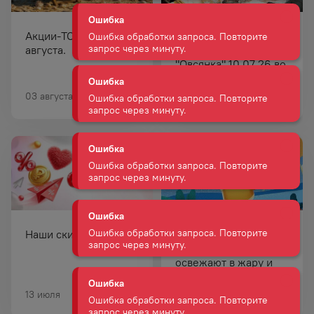
Ошибка обработки запроса. Повторите
запрос через минуту.
Акции-ТОП! Каталог
Клуб Сомелье на
Ошибка
августа.
террасе в ресторане
"Овсянка" 10.07.26 во
Ошибка обработки запроса. Повторите
запрос через минуту.
Владивостоке.
03 августа — 31 августа
21 июля
Ошибка
Ошибка обработки запроса. Повторите
запрос через минуту.
Ошибка
Ошибка обработки запроса. Повторите
запрос через минуту.
Наши скидки!
Гид по летнему пиву:
Ошибка
какие сорта реально
Ошибка обработки запроса. Повторите
освежают в жару и
запрос через минуту.
как выбрать лучшее
13 июля
02 июля
Ошибка