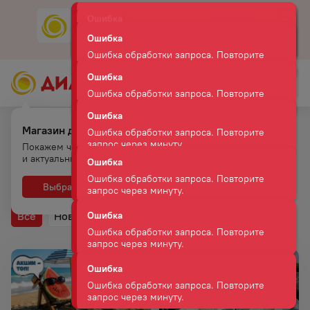
Ошибка
Скачать
Мобильное приложение
Ошибка обработки запроса. Повторите
запрос через минуту.
Ошибка
Ошибка обработки запроса. Повторите
запрос через минуту.
Ошибка
Ошибка обработки запроса. Повторите
Магазин для самовывоза.
запрос через минуту.
Новости и акции
Главная
Ошибка
Покажем что есть на полках
и актуальные цены
Ошибка обработки запроса. Повторите
Новости и акции
запрос через минуту.
Ошибка
Выбрать
Нет, спасибо
Ошибка обработки запроса. Повторите
запрос через минуту.
Все
Новости
Акции
Фотоотчеты
Блог
Ошибка
Ошибка обработки запроса. Повторите
запрос через минуту.
Ошибка