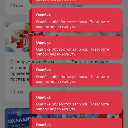
Ошибка обработки запроса. Повторите
28 мая
21 мая
запрос через минуту.
Ошибка
Ошибка обработки запроса. Повторите
запрос через минуту.
Ошибка
Ошибка обработки запроса. Повторите
Ограничения работы
Тренд на розовое
запрос через минуту.
магазинов в период
вино: почему оно
проведения
стало любимым
последних звонков!
напитком этого
Ошибка
сезона.
Ошибка обработки запроса. Повторите
20 мая
15 мая
запрос через минуту.
Ошибка
Ошибка обработки запроса. Повторите
запрос через минуту.