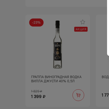
-
23
%
АКЦИЯ
Я
ГРАППА ВИНОГРАДНАЯ ВОДКА
ВОД
ВИЛЛА ДЖУСТИ 40% 0,5Л
1 829
₽
1 7
1 399
₽