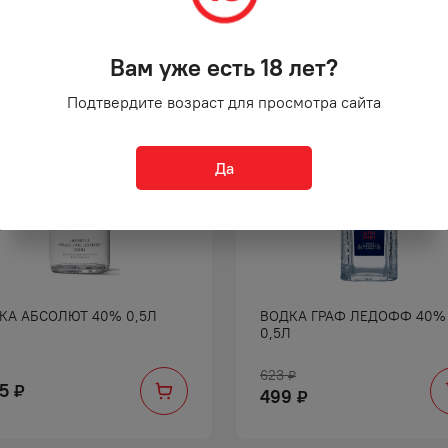
Вам уже есть 18 лет?
-
19
%
Подтвердите возраст для просмотра сайта
Да
КА АБСОЛЮТ 40% 0,5Л
ВОДКА ГРАФ ЛЕДОФФ 40%
0,5Л
623
₽
75
₽
499
₽