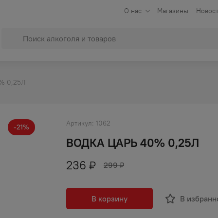
О нас
Магазины
Новост
% 0,25Л
Артикул:
1062
-
21
%
ВОДКА ЦАРЬ 40% 0,25Л
236
₽
299
₽
В корзину
В избранн