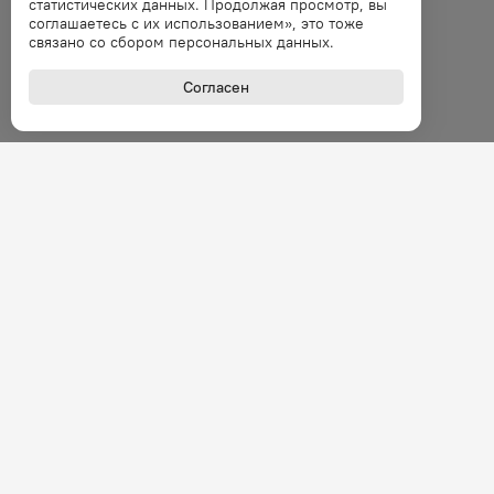
статистических данных. Продолжая просмотр, вы
соглашаетесь с их использованием», это тоже
связано со сбором персональных данных.
Согласен
+7 (800
Звонок 
Покупателям
О комп
Наши скидки
Группа 
Новости и акции
Карьера
Клуб сомелье
Контакт
Фотоотчеты
Адреса 
Бонусная Программа