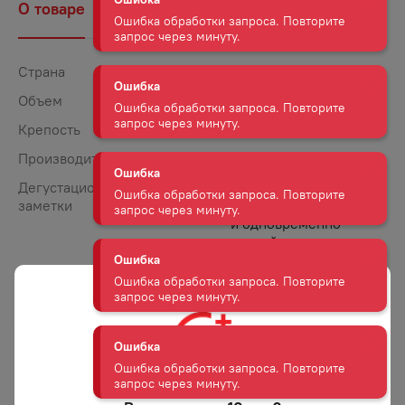
О товаре
Наличие
Комментарии
Ошибка
Ошибка обработки запроса. Повторите
запрос через минуту.
Страна
Россия
Объем
0,5
Ошибка
Ошибка обработки запроса. Повторите
Крепость
40
запрос через минуту.
Производитель
Синергия
Дегустационные
Водка прозрачного
Ошибка
заметки
цвета. Насыщенный
Ошибка обработки запроса. Повторите
и одновременно
запрос через минуту.
мягкий вкус солода,
с легкими тонами
Ошибка
расторопши. Водка
имеет элегантный
Ошибка обработки запроса. Повторите
аромат.
запрос через минуту.
Гастрономические
Водку пьют в чистом
сочетания
виде. Уместно к ней
Ошибка
подать изысканные
Ошибка обработки запроса. Повторите
деликатесы
запрос через минуту.