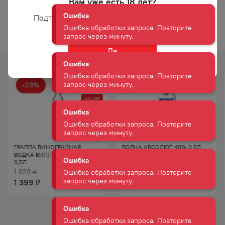
Вам уже есть 18 лет?
и знаменитые русские
разносолы.
Подтвердите возраст для просмотра сайта
Ошибка
ТОРГОВАЯ МАРКА
БЕЛУГА
Ошибка обработки запроса. Повторите
запрос через минуту.
Да
Ошибка
-
23
%
Ошибка обработки запроса. Повторите
запрос через минуту.
АКЦИЯ
Ошибка
Ошибка обработки запроса. Повторите
запрос через минуту.
ГРАППА ВИНОГРАДНАЯ
ВОДКА АБСОЛЮТ 40% 0,5Л
ВОДКА ВИЛЛА ДЖУСТИ 40%
0,5Л
Ошибка
1 829
₽
1 775
₽
Ошибка обработки запроса. Повторите
1 399
₽
запрос через минуту.
Ошибка