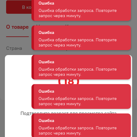
Ошибка
В корзину
В избранное
Ошибка обработки запроса. Повторите
запрос через минуту.
О товаре
Наличие
Комментарии
Ошибка
Ошибка обработки запроса. Повторите
запрос через минуту.
Страна
Германия
Объем
0,75
Ошибка
Ошибка обработки запроса. Повторите
Крепость
13
запрос через минуту.
Сахар
Брют
ТОРГОВАЯ МАРКА
ШЛОС МЮНЗИНГЕН
Ошибка
Ошибка обработки запроса. Повторите
запрос через минуту.
Вам уже есть 18 лет?
Подтвердите возраст для просмотра сайта
Ошибка
-
15
%
Ошибка обработки запроса. Повторите
АКЦИЯ
запрос через минуту.
Да