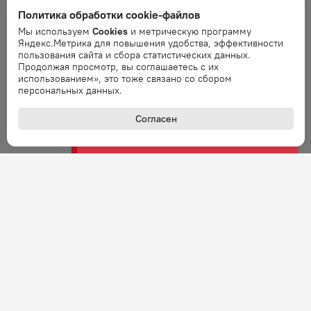
Ошибка
Политика обработки cookie-файлов
Ошибка обработки запроса. Повторите
запрос через минуту.
Мы используем
Cookies
и метрическую программу
Яндекс.Метрика для повышения удобства, эффективности
пользования сайта и сбора статистических данных.
Продолжая просмотр, вы соглашаетесь с их
Ошибка
использованием», это тоже связано со сбором
Ошибка обработки запроса. Повторите
персональных данных.
запрос через минуту.
Согласен
Ошибка
Ошибка обработки запроса. Повторите
запрос через минуту.
Ошибка
Ошибка обработки запроса. Повторите
запрос через минуту.
Ошибка
Ошибка обработки запроса. Повторите
запрос через минуту.