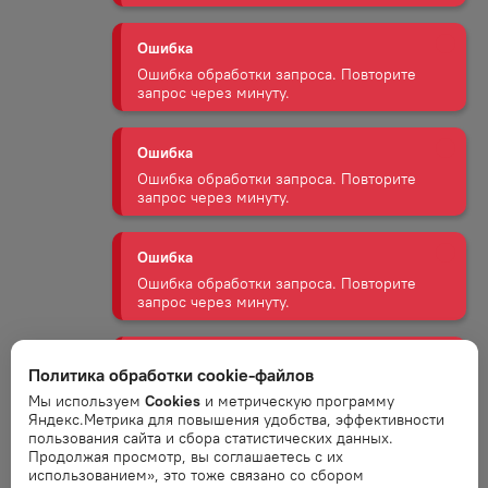
Ошибка
Ошибка обработки запроса. Повторите
запрос через минуту.
Ошибка
Ошибка обработки запроса. Повторите
запрос через минуту.
Ошибка
Ошибка обработки запроса. Повторите
запрос через минуту.
Ошибка
Ошибка обработки запроса. Повторите
Политика обработки cookie-файлов
запрос через минуту.
Мы используем
Cookies
и метрическую программу
Яндекс.Метрика для повышения удобства, эффективности
Ошибка
пользования сайта и сбора статистических данных.
Продолжая просмотр, вы соглашаетесь с их
Ошибка обработки запроса. Повторите
использованием», это тоже связано со сбором
запрос через минуту.