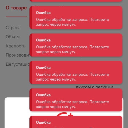
Ошибка
О товаре
Наличие
Комментарии
Ошибка обработки запроса. Повторите
запрос через минуту.
Страна
Россия
Ошибка
Объем
0,5
Ошибка обработки запроса. Повторите
запрос через минуту.
Крепость
40
Производитель
Саранский ЛВЗ
Ошибка
Дегустационные заметки
Водка чистого,
Ошибка обработки запроса. Повторите
прозрачного цвета.
запрос через минуту.
Водка обладает
мягким, тонким
вкусом с легкими
Ошибка
хлебными нотками.
Ошибка обработки запроса. Повторите
Аромат водки
запрос через минуту.
наполнен тонами
кедровых орешков.
Ошибка
Гастрономические
Водку можно
Ошибка обработки запроса. Повторите
сочетания
подавать в чистом
запрос через минуту.