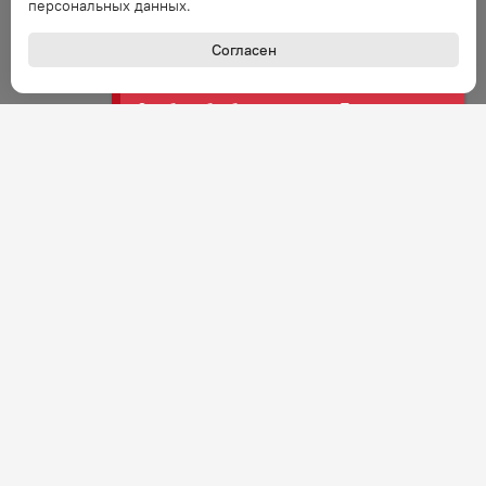
персональных данных.
Согласен
Ошибка
Ошибка обработки запроса. Повторите
запрос через минуту.
Ошибка
Ошибка обработки запроса. Повторите
запрос через минуту.
Ошибка
Ошибка обработки запроса. Повторите
запрос через минуту.
Ошибка
Ошибка обработки запроса. Повторите
+7 (800) 301-27-43
Задать вопрос
запрос через минуту.
Звонок по России бесплатный
Ошибка