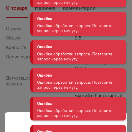
запрос через минуту.
О товаре
Наличие
Комментарии
Ошибка
Ошибка обработки запроса. Повторите
Страна
Россия
запрос через минуту.
Объем
0,5
Крепость
40
Ошибка
Ошибка обработки запроса. Повторите
Производитель
Алкогольная
запрос через минуту.
Сибирская Группа
(АСГ)
Ошибка
Дегустационные
Водка обладает
заметки
чистым, прозрачным
Ошибка обработки запроса. Повторите
запрос через минуту.
цветом. Вкус очень
мягкий и бархатистый.
Обладает пикантной
Ошибка
горчинкой первого
Ошибка обработки запроса. Повторите
глотка и легкой,
запрос через минуту.
сладкой ноткой
в послевкусии.
Характеризуется