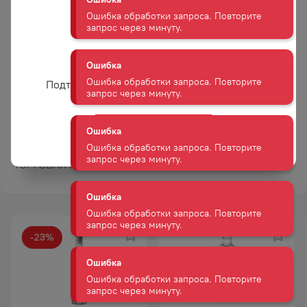
Ошибка
чистым, классическим
Ошибка обработки запроса. Повторите
водочным ароматом.
запрос через минуту.
Гастрономические
Подходит к блюдам
сочетания
русской и украинской
Вам уже есть 18 лет?
Ошибка
кухни. Отменно
Подтвердите возраст для просмотра сайта
Ошибка обработки запроса. Повторите
сочетается
запрос через минуту.
с соленьями, грибами,
рыбными блюдами
и различными
Да
Ошибка
закусками.
Ошибка обработки запроса. Повторите
запрос через минуту.
ТОРГОВАЯ МАРКА
БЕЛАЯ БЕРЕЗКА
Ошибка
Ошибка обработки запроса. Повторите
запрос через минуту.
-
23
%
АКЦИЯ
Ошибка
Ошибка обработки запроса. Повторите
запрос через минуту.