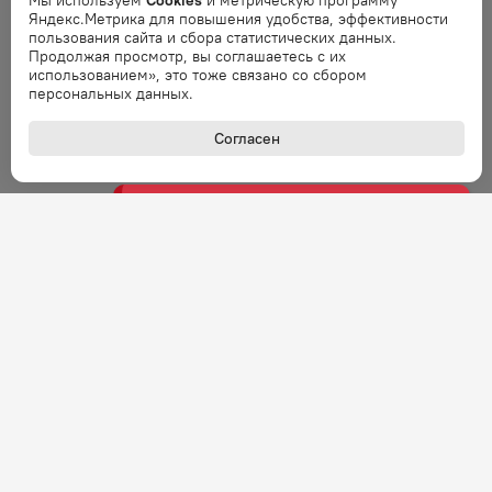
Мы используем
Cookies
и метрическую программу
Ошибка
Яндекс.Метрика для повышения удобства, эффективности
Ошибка обработки запроса. Повторите
пользования сайта и сбора статистических данных.
запрос через минуту.
Продолжая просмотр, вы соглашаетесь с их
использованием», это тоже связано со сбором
персональных данных.
Ошибка
Ошибка обработки запроса. Повторите
Согласен
запрос через минуту.
Ошибка
Ошибка обработки запроса. Повторите
запрос через минуту.
Ошибка
Ошибка обработки запроса. Повторите
запрос через минуту.
Ошибка
Ошибка обработки запроса. Повторите
запрос через минуту.
+7 (800) 301-27-43