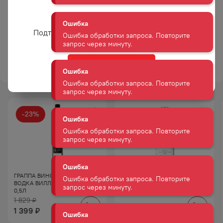
Гастрономические
Водку можно подавать
сочетания
к красному и белому
Вам уже есть 18 лет?
Ошибка
мясу, соленьям,
Подтвердите возраст для просмотра сайта
Ошибка обработки запроса. Повторите
рыбным блюдам
запрос через минуту.
и деликатесам.
ТОРГОВАЯ МАРКА
ТАЛКА
Да
Ошибка
Ошибка обработки запроса. Повторите
запрос через минуту.
-
23
%
Ошибка
АКЦИЯ
Ошибка обработки запроса. Повторите
запрос через минуту.
Ошибка
ГРАППА ВИНОГРАДНАЯ
ВОДКА АБСОЛЮТ 40% 0,5Л
Ошибка обработки запроса. Повторите
ВОДКА ВИЛЛА ДЖУСТИ 40%
запрос через минуту.
0,5Л
1 829
₽
1 775
₽
1 399
₽
Ошибка