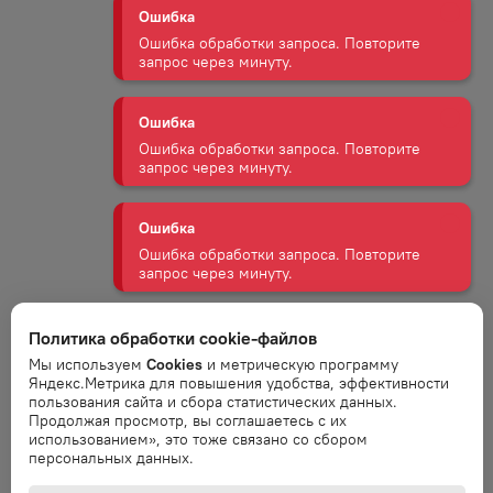
Ошибка
Ошибка обработки запроса. Повторите
запрос через минуту.
Ошибка
Ошибка обработки запроса. Повторите
запрос через минуту.
Ошибка
Ошибка обработки запроса. Повторите
запрос через минуту.
Ошибка
Политика обработки cookie-файлов
Ошибка обработки запроса. Повторите
Мы используем
Cookies
и метрическую программу
запрос через минуту.
Яндекс.Метрика для повышения удобства, эффективности
пользования сайта и сбора статистических данных.
Продолжая просмотр, вы соглашаетесь с их
Ошибка
использованием», это тоже связано со сбором
персональных данных.
Ошибка обработки запроса. Повторите
запрос через минуту.