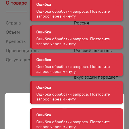
О товаре
Наличие
Комментарии
Ошибка
Ошибка обработки запроса. Повторите
запрос через минуту.
Страна
Россия
Ошибка
Объем
0,38
Ошибка обработки запроса. Повторите
Крепость
40
запрос через минуту.
Производитель
Русский алкоголь
Ошибка
Дегустационные заметки
Водка прозрачного
цвета. Безупречный,
Ошибка обработки запроса. Повторите
запрос через минуту.
насыщенный и свежий
вкус водки передает
ее кристальную
Ошибка
чистоту и аккуратно
Ошибка обработки запроса. Повторите
переходит в мягкое
запрос через минуту.
послевкусие. У водки
легкий и освежающий
аромат с тонкими
Ошибка
нюансами спелой
Ошибка обработки запроса. Повторите
пшеницы.
запрос через минуту.