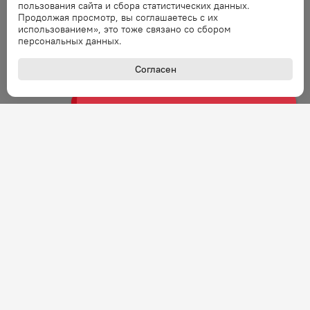
пользования сайта и сбора статистических данных.
Продолжая просмотр, вы соглашаетесь с их
Ошибка
использованием», это тоже связано со сбором
Ошибка обработки запроса. Повторите
персональных данных.
запрос через минуту.
Согласен
Ошибка
Ошибка обработки запроса. Повторите
запрос через минуту.
Ошибка
Ошибка обработки запроса. Повторите
запрос через минуту.
Ошибка
Ошибка обработки запроса. Повторите
запрос через минуту.
+7 (800) 301-27-43
Ошибка
Задать вопрос
Звонок по России бесплатный
Ошибка обработки запроса. Повторите