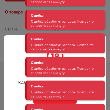
Ошибка
О товаре
Наличие
Комментарии
Ошибка обработки запроса. Повторите
запрос через минуту.
Страна
Россия
Ошибка
Объем
0,25
Ошибка обработки запроса. Повторите
запрос через минуту.
Крепость
40
ТОРГОВАЯ МАРКА
АРХАНГЕЛЬСКАЯ
Ошибка
Ошибка обработки запроса. Повторите
запрос через минуту.
Вам уже есть 18 лет?
-
23
%
Ошибка
Подтвердите возраст для просмотра сайта
Ошибка обработки запроса. Повторите
АКЦИЯ
запрос через минуту.
Да
Ошибка
Ошибка обработки запроса. Повторите
ГРАППА ВИНОГРАДНАЯ
ВОДКА АБСОЛЮТ 40% 0,5Л