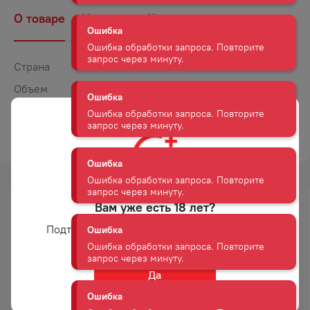
Ошибка обработки запроса. Повторите
О товаре
Наличие
Комментарии
запрос через минуту.
Ошибка
Страна
Япония
Ошибка обработки запроса. Повторите
Объем
0,7
запрос через минуту.
Крепость
43
Ошибка
ТОРГОВАЯ МАРКА
РОКУ
Ошибка обработки запроса. Повторите
запрос через минуту.
Ошибка
Вам уже есть 18 лет?
-
21
%
Ошибка обработки запроса. Повторите
запрос через минуту.
АКЦИЯ
Подтвердите возраст для просмотра сайта
Ошибка
Да
Ошибка обработки запроса. Повторите
ДЖИН БАРРИСТЕР ДРАЙ 40%
ДЖИН МАНКИ 47
запрос через минуту.
0,5Л
ШВАРЦВАЛЬД ДРАЙ 47% 0,5Л