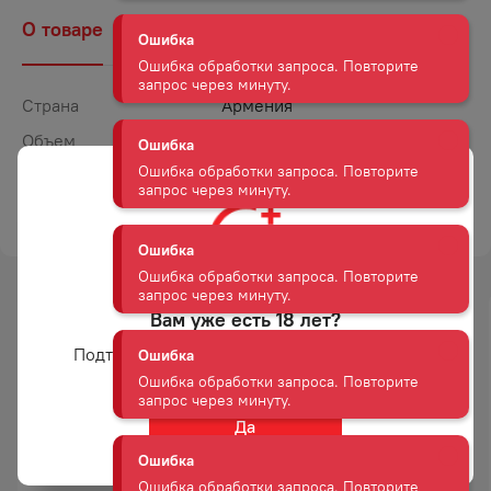
О товаре
Наличие
Комментарии
Ошибка
Ошибка обработки запроса. Повторите
запрос через минуту.
Страна
Армения
Объем
0,05
Ошибка
Крепость
40
Ошибка обработки запроса. Повторите
запрос через минуту.
ТОРГОВАЯ МАРКА
АРАРАТ ПРЕМИУМ
Ошибка
Ошибка обработки запроса. Повторите
запрос через минуту.
Вам уже есть 18 лет?
-
21
%
Подтвердите возраст для просмотра сайта
АКЦИЯ
Ошибка
Ошибка обработки запроса. Повторите
запрос через минуту.
Да
КОНЬЯК АРАРАТ 5 ЛЕТ 40%
КОНЬЯК СТАРЕЙШИНА 5 ЛЕТ
Ошибка
0,7Л КОР
40% 0,5Л