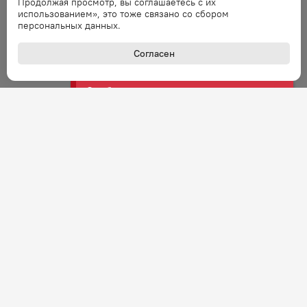
Продолжая просмотр, вы соглашаетесь с их
использованием», это тоже связано со сбором
персональных данных.
Ошибка
Ошибка обработки запроса. Повторите
Согласен
запрос через минуту.
Ошибка
Ошибка обработки запроса. Повторите
запрос через минуту.
Ошибка
Ошибка обработки запроса. Повторите
запрос через минуту.
Ошибка
Ошибка обработки запроса. Повторите
запрос через минуту.
+7 (800) 301-27-43
Задать вопрос
Звонок по России бесплатный
Ошибка