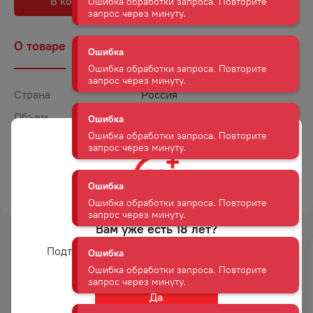
В корзину
В избранное
Ошибка
Ошибка обработки запроса. Повторите
О товаре
Наличие
Комментарии
запрос через минуту.
Страна
Россия
Ошибка
Ошибка обработки запроса. Повторите
Объем
1
запрос через минуту.
Крепость
40
Выдержка
3 года
Ошибка
Ошибка обработки запроса. Повторите
ТОРГОВАЯ МАРКА
СТАРЕЙШИНА
запрос через минуту.
Вам уже есть 18 лет?
Ошибка
Ошибка обработки запроса. Повторите
Подтвердите возраст для просмотра сайта
запрос через минуту.
-
21
%
АКЦИЯ
Ошибка
Да
Ошибка обработки запроса. Повторите