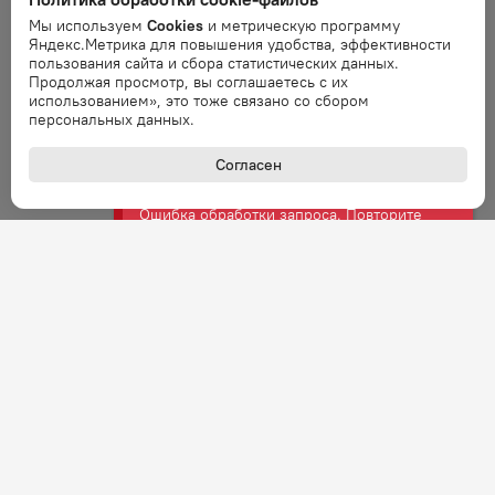
Мы используем
Cookies
и метрическую программу
Ошибка
Яндекс.Метрика для повышения удобства, эффективности
пользования сайта и сбора статистических данных.
Ошибка обработки запроса. Повторите
Продолжая просмотр, вы соглашаетесь с их
запрос через минуту.
использованием», это тоже связано со сбором
персональных данных.
Ошибка
Согласен
Ошибка обработки запроса. Повторите
запрос через минуту.
Ошибка
Ошибка обработки запроса. Повторите
запрос через минуту.
Ошибка
Ошибка обработки запроса. Повторите
запрос через минуту.
Ошибка
Ошибка обработки запроса. Повторите