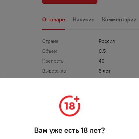
О товаре
Наличие
Комментарии
Страна
Россия
Объем
0,5
Крепость
40
Выдержка
5 лет
ТОРГОВАЯ МАРКА
КРЫМСКИЙ СТАТ
%
-
25
%
АКЦИЯ
Вам уже есть 18 лет?