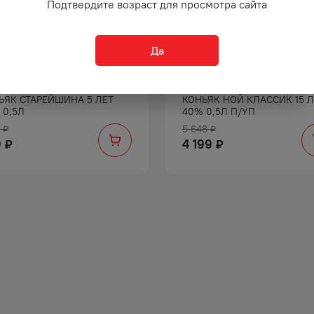
Подтвердите возраст для просмотра сайта
Да
ЬЯК СТАРЕЙШИНА 5 ЛЕТ
КОНЬЯК НОЙ КЛАССИК 15 Л
 0,5Л
40% 0,5Л П/УП
5 648
₽
₽
9
4 199
₽
₽