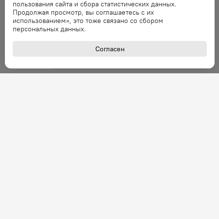
запрос через минуту.
пользования сайта и сбора статистических данных.
Продолжая просмотр, вы соглашаетесь с их
использованием», это тоже связано со сбором
Ошибка
персональных данных.
Ошибка обработки запроса. Повторите
запрос через минуту.
Согласен
Ошибка
Ошибка обработки запроса. Повторите
запрос через минуту.
Ошибка
Ошибка обработки запроса. Повторите
запрос через минуту.
Ошибка
Ошибка обработки запроса. Повторите
запрос через минуту.
+7 (800) 301-27-43
Задать вопрос
Звонок по России бесплатный
Ошибка