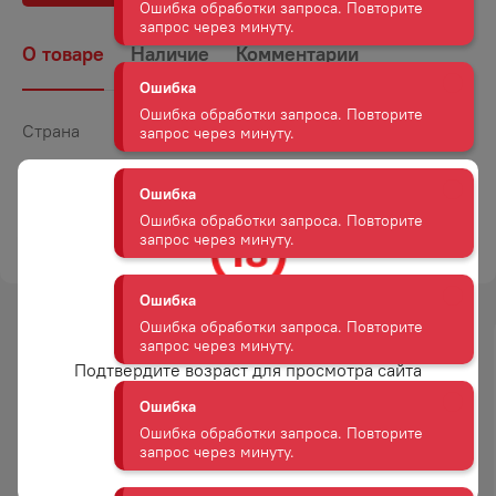
запрос через минуту.
О товаре
Наличие
Комментарии
Ошибка
Ошибка обработки запроса. Повторите
запрос через минуту.
Страна
Армения
Объем
0,5
Ошибка
Ошибка обработки запроса. Повторите
Крепость
40
запрос через минуту.
ТОРГОВАЯ МАРКА
ТАЙНА КАМНЕЙ
Ошибка
Ошибка обработки запроса. Повторите
запрос через минуту.
Вам уже есть 18 лет?
-
21
%
Подтвердите возраст для просмотра сайта
Ошибка
АКЦИЯ
Ошибка обработки запроса. Повторите
запрос через минуту.
Да
Ошибка
КОНЬЯК АРАРАТ 5 ЛЕТ 40%
КОНЬЯК СТАРЕЙШИНА 5 ЛЕТ