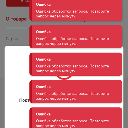
В корзину
В избранное
Ошибка
Ошибка обработки запроса. Повторите
запрос через минуту.
О товаре
Наличие
Комментарии
Ошибка
Ошибка обработки запроса. Повторите
Страна
Россия
запрос через минуту.
Объем
0,1
Ошибка
Крепость
35
Ошибка обработки запроса. Повторите
ТОРГОВАЯ МАРКА
АМГ
запрос через минуту.
Ошибка
Вам уже есть 18 лет?
Ошибка обработки запроса. Повторите
запрос через минуту.
Подтвердите возраст для просмотра сайта
Ошибка
Ошибка обработки запроса. Повторите
Да
запрос через минуту.