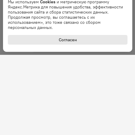
Ошибка
Мы используем
Cookies
и метрическую программу
Яндекс.Метрика для повышения удобства, эффективности
Ошибка обработки запроса. Повторите
пользования сайта и сбора статистических данных.
запрос через минуту.
Продолжая просмотр, вы соглашаетесь с их
использованием», это тоже связано со сбором
персональных данных.
Ошибка
Ошибка обработки запроса. Повторите
Согласен
запрос через минуту.
Ошибка
Ошибка обработки запроса. Повторите
запрос через минуту.
Ошибка
Ошибка обработки запроса. Повторите
запрос через минуту.
Ошибка
Ошибка обработки запроса. Повторите
запрос через минуту.