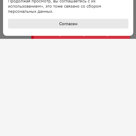
Продолжая просмотр, вы соглашаетесь с их
запрос через минуту.
использованием», это тоже связано со сбором
персональных данных.
Ошибка
Согласен
Ошибка обработки запроса. Повторите
запрос через минуту.
Ошибка
Ошибка обработки запроса. Повторите
запрос через минуту.
Ошибка
Ошибка обработки запроса. Повторите
запрос через минуту.
Ошибка
Ошибка обработки запроса. Повторите
+7 (800) 301-27-43
запрос через минуту.
Задать вопрос
Звонок по России бесплатный