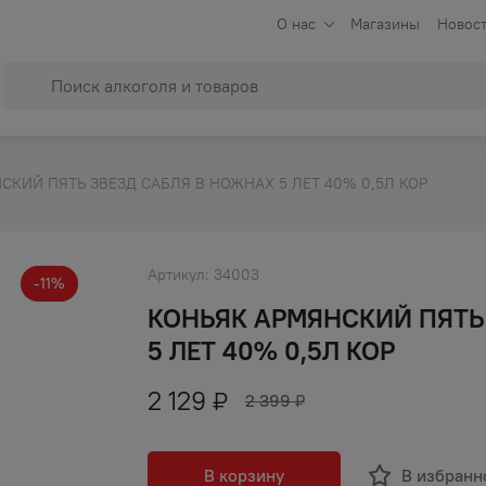
О нас
Магазины
Новост
СКИЙ ПЯТЬ ЗВЕЗД САБЛЯ В НОЖНАХ 5 ЛЕТ 40% 0,5Л КОР
Артикул:
34003
-
11
%
КОНЬЯК АРМЯНСКИЙ ПЯТЬ
5 ЛЕТ 40% 0,5Л КОР
2 129
₽
2 399
₽
В корзину
В избранн