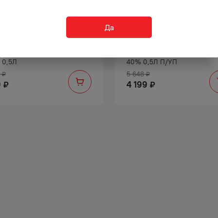
Да
ЬЯК СТАРЕЙШИНА 5 ЛЕТ
КОНЬЯК НОЙ КЛАССИК 15 Л
 0,5Л
40% 0,5Л П/УП
5 648
₽
₽
9
4 199
₽
₽