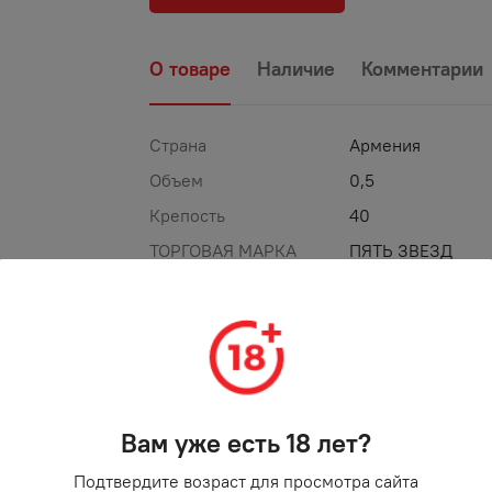
О товаре
Наличие
Комментарии
Страна
Армения
Объем
0,5
Крепость
40
ТОРГОВАЯ МАРКА
ПЯТЬ ЗВЕЗД
%
-
25
%
АКЦИЯ
Вам уже есть 18 лет?
Подтвердите возраст для просмотра сайта