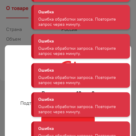
Ошибка обработки запроса. Повторите
запрос через минуту.
О товаре
Наличие
Комментарии
Ошибка
Страна
Россия
Ошибка обработки запроса. Повторите
запрос через минуту.
Объем
0,25
Крепость
40
Ошибка
Выдержка
5 лет
Ошибка обработки запроса. Повторите
запрос через минуту.
ТОРГОВАЯ МАРКА
КОКТЕБЕЛЬ
Ошибка
Ошибка обработки запроса. Повторите
Вам уже есть 18 лет?
запрос через минуту.
-
21
%
Подтвердите возраст для просмотра сайта
АКЦИЯ
Ошибка
Ошибка обработки запроса. Повторите
запрос через минуту.
Да