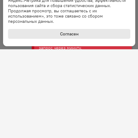
Яндекс.Метрика для повышения удобства, эффективности
Ошибка обработки запроса. Повторите
пользования сайта и сбора статистических данных.
запрос через минуту.
Продолжая просмотр, вы соглашаетесь с их
использованием», это тоже связано со сбором
персональных данных.
Ошибка
Согласен
Ошибка обработки запроса. Повторите
запрос через минуту.
Ошибка
Ошибка обработки запроса. Повторите
запрос через минуту.
Ошибка
Ошибка обработки запроса. Повторите
запрос через минуту.
Ошибка
Ошибка обработки запроса. Повторите
запрос через минуту.
+7 (800) 301-27-43
Задать вопрос