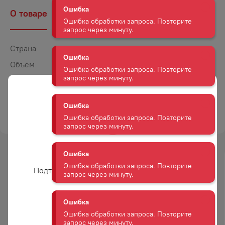
Ошибка обработки запроса. Повторите
О товаре
Наличие
Комментарии
запрос через минуту.
Ошибка
Страна
Грузия
Ошибка обработки запроса. Повторите
Объем
0,5
запрос через минуту.
Крепость
40
Ошибка
Выдержка
3 года
Ошибка обработки запроса. Повторите
ТОРГОВАЯ МАРКА
АСКАНЕЛИ
запрос через минуту.
Ошибка
Ошибка обработки запроса. Повторите
Вам уже есть 18 лет?
запрос через минуту.
-
21
%
Подтвердите возраст для просмотра сайта
АКЦИЯ
Ошибка
Ошибка обработки запроса. Повторите
Да
запрос через минуту.