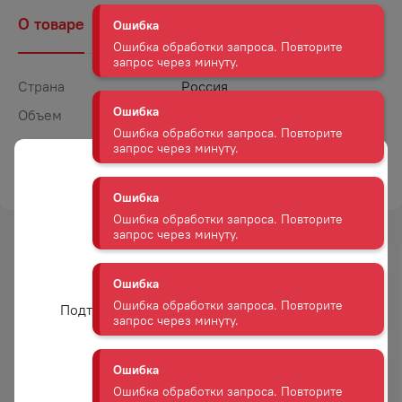
Ошибка
О товаре
Наличие
Комментарии
Ошибка обработки запроса. Повторите
запрос через минуту.
Страна
Россия
Ошибка
Ошибка обработки запроса. Повторите
Объем
0,5
запрос через минуту.
Крепость
25
ТОРГОВАЯ МАРКА
САН ЛОРЕНЦО
Ошибка
Ошибка обработки запроса. Повторите
запрос через минуту.
Ошибка
-
23
%
-
24
%
Вам уже есть 18 лет?
Ошибка обработки запроса. Повторите
АКЦИЯ
АКЦИЯ
запрос через минуту.
Подтвердите возраст для просмотра сайта
Ошибка
Да
Ошибка обработки запроса. Повторите
ЛИКЕР БЭЙЛИС
ЛИКЕР ДЕСЕРТНЫЙ ИСТОРИЯ
запрос через минуту.
ЭМУЛЬСИОННЫЙ
ЛЮБВИ АРОМАТ АМАРЕТТО