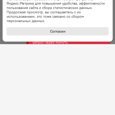
Ошибка
Яндекс.Метрика для повышения удобства, эффективности
Ошибка обработки запроса. Повторите
пользования сайта и сбора статистических данных.
запрос через минуту.
Продолжая просмотр, вы соглашаетесь с их
использованием, это тоже связано со сбором
персональных данных.
Ошибка
Согласен
Ошибка обработки запроса. Повторите
запрос через минуту.
Ошибка
Ошибка обработки запроса. Повторите
запрос через минуту.
Ошибка
Ошибка обработки запроса. Повторите
запрос через минуту.
Ошибка
Ошибка обработки запроса. Повторите
запрос через минуту.
+7 (800) 301-27-43