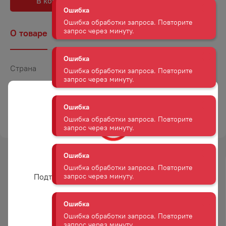
В корзину
В избранное
Ошибка
Ошибка обработки запроса. Повторите
запрос через минуту.
О товаре
Наличие
Комментарии
Ошибка
Ошибка обработки запроса. Повторите
Страна
Россия
запрос через минуту.
Объем
0,5
Ошибка
Крепость
35
Ошибка обработки запроса. Повторите
ТОРГОВАЯ МАРКА
ДОКТОР АВГУСТ
запрос через минуту.
Ошибка
Вам уже есть 18 лет?
Ошибка обработки запроса. Повторите
запрос через минуту.
Подтвердите возраст для просмотра сайта
Ошибка
Ошибка обработки запроса. Повторите
Да
запрос через минуту.