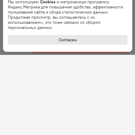
Ошибка
Мы используем
Cookies
и метрическую программу
Яндекс.Метрика для повышения удобства, эффективности
Ошибка обработки запроса. Повторите
пользования сайта и сбора статистических данных.
запрос через минуту.
Продолжая просмотр, вы соглашаетесь с их
использованием», это тоже связано со сбором
персональных данных.
Ошибка
Ошибка обработки запроса. Повторите
Согласен
запрос через минуту.
Ошибка
Ошибка обработки запроса. Повторите
запрос через минуту.
Ошибка
Ошибка обработки запроса. Повторите
запрос через минуту.
Ошибка
Ошибка обработки запроса. Повторите
запрос через минуту.