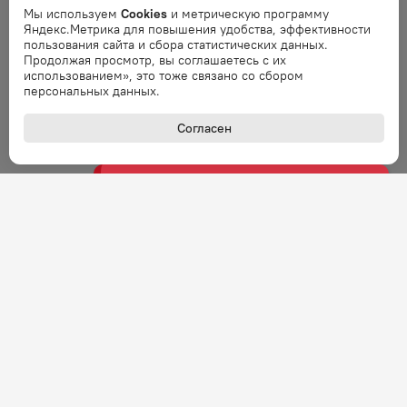
Мы используем
Cookies
и метрическую программу
Яндекс.Метрика для повышения удобства, эффективности
Ошибка
пользования сайта и сбора статистических данных.
Ошибка обработки запроса. Повторите
Продолжая просмотр, вы соглашаетесь с их
запрос через минуту.
использованием», это тоже связано со сбором
персональных данных.
Ошибка
Согласен
Ошибка обработки запроса. Повторите
запрос через минуту.
Ошибка
Ошибка обработки запроса. Повторите
запрос через минуту.
Ошибка
Ошибка обработки запроса. Повторите
запрос через минуту.
Ошибка
Ошибка обработки запроса. Повторите