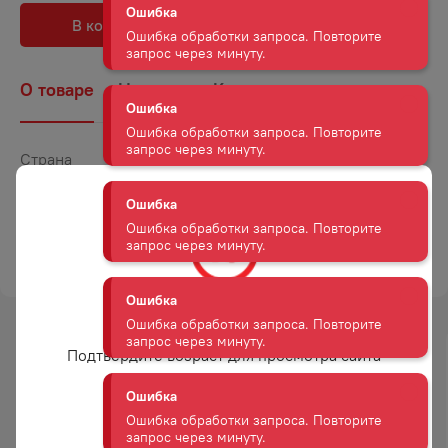
В корзину
В избранное
Ошибка
Ошибка обработки запроса. Повторите
запрос через минуту.
О товаре
Наличие
Комментарии
Ошибка
Страна
Россия
Ошибка обработки запроса. Повторите
запрос через минуту.
Объем
0,03
Вес
0,03
Ошибка
ТОРГОВАЯ МАРКА
КДВ ГРУПП
Ошибка обработки запроса. Повторите
запрос через минуту.
Вам уже есть 18 лет?
Ошибка
Ошибка обработки запроса. Повторите
Подтвердите возраст для просмотра сайта
запрос через минуту.
Да
Ошибка
Ошибка обработки запроса. Повторите