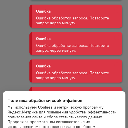
Ошибка
Ошибка обработки запроса. Повторите
запрос через минуту.
Ошибка
Ошибка обработки запроса. Повторите
запрос через минуту.
Ошибка
Ошибка обработки запроса. Повторите
запрос через минуту.
Ошибка
Ошибка обработки запроса. Повторите
запрос через минуту.
Политика обработки cookie-файлов
Мы используем
Cookies
и метрическую программу
Яндекс.Метрика для повышения удобства, эффективности
Ошибка
пользования сайта и сбора статистических данных.
Ошибка обработки запроса. Повторите
Продолжая просмотр, вы соглашаетесь с их
запрос через минуту.
использованием», это тоже связано со сбором