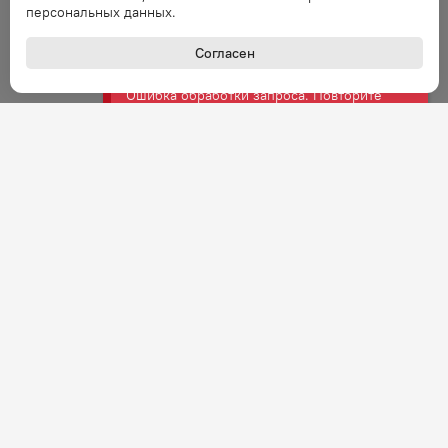
персональных данных.
Ошибка
Согласен
Ошибка обработки запроса. Повторите
запрос через минуту.
Ошибка
Ошибка обработки запроса. Повторите
запрос через минуту.
Ошибка
Ошибка обработки запроса. Повторите
запрос через минуту.
Ошибка
Ошибка обработки запроса. Повторите
+7 (800) 301-27-43
запрос через минуту.
Задать вопрос
Звонок по России бесплатный
Ошибка