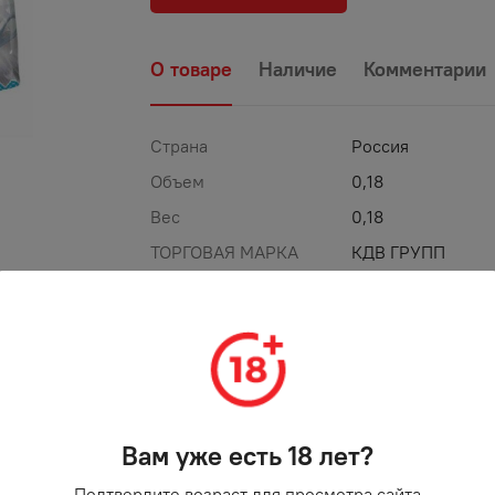
О товаре
Наличие
Комментарии
Страна
Россия
Объем
0,18
Вес
0,18
ТОРГОВАЯ МАРКА
КДВ ГРУПП
Вам уже есть 18 лет?
Подтвердите возраст для просмотра сайта