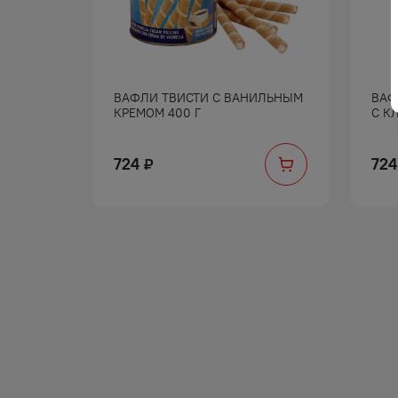
ИЕ
ВАФЛИ ТВИСТИ С ВАНИЛЬНЫМ
ВАФ
НОЕ
КРЕМОМ 400 Г
С К
724
724
₽