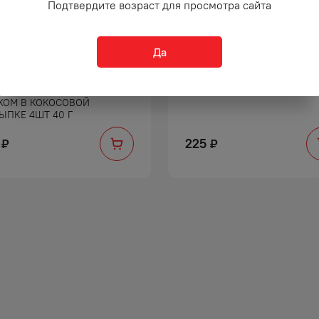
Подтвердите возраст для просмотра сайта
Да
ОР КОНФЕТ РАФФАЭЛЛО
ШОКОЛАДНОЕ ЯЙЦО КИНД
ЕЛЬНЫМ МИНДАЛЬНЫМ
СЮРПРИЗ БАЗА 20 Г
ХОМ В КОКОСОВОЙ
ЫПКЕ 4ШТ 40 Г
225
₽
₽