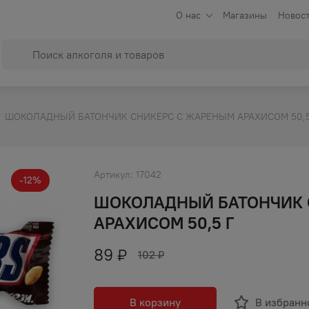
О нас
Магазины
Новост
ШОКОЛАДНЫЙ БАТОНЧИК СНИКЕРС С ЖАРЕНЫМ АРАХИСОМ 50,5
Артикул:
17042
-
12
%
ШОКОЛАДНЫЙ БАТОНЧИК 
АРАХИСОМ 50,5 Г
89
₽
102
₽
В корзину
В избранн