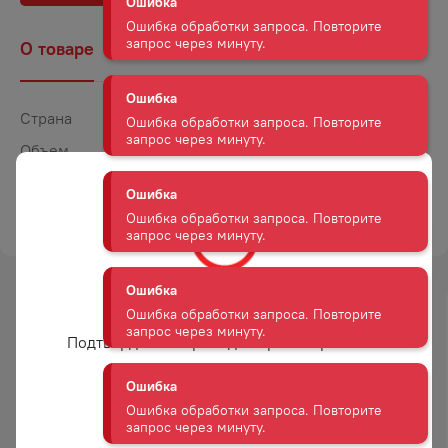
Ошибка
О товаре
Наличие
Комментарии
Ошибка обработки запроса. Повторите
запрос через минуту.
Страна
Россия
Ошибка
Объем
0,43
Ошибка обработки запроса. Повторите
запрос через минуту.
Крепость
4,3
ТОРГОВАЯ МАРКА
БОЧКАРЕВ
Ошибка
Ошибка обработки запроса. Повторите
запрос через минуту.
Вам уже есть 18 лет?
-
8
%
-
25
%
Ошибка
Подтвердите возраст для просмотра сайта
Ошибка обработки запроса. Повторите
АКЦИЯ
АКЦИЯ
запрос через минуту.
Да
Ошибка
ПИВО ЦИНДАО ЛАОШАНЬ
ПИВО ЦИНДАО СВЕТЛОЕ 4,7%
Ошибка обработки запроса. Повторите