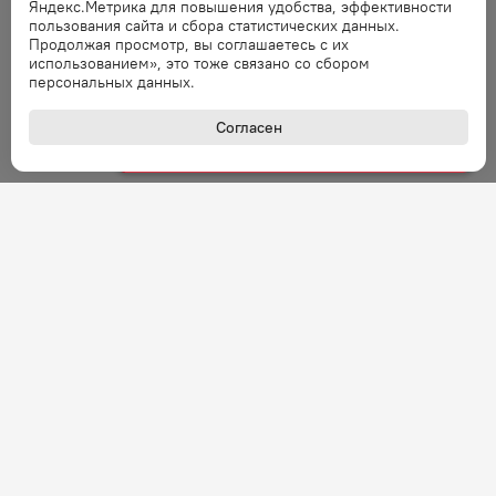
Яндекс.Метрика для повышения удобства, эффективности
пользования сайта и сбора статистических данных.
Ошибка
Продолжая просмотр, вы соглашаетесь с их
использованием», это тоже связано со сбором
Ошибка обработки запроса. Повторите
персональных данных.
запрос через минуту.
Согласен
Ошибка
Ошибка обработки запроса. Повторите
запрос через минуту.
Ошибка
Ошибка обработки запроса. Повторите
запрос через минуту.
Ошибка
Ошибка обработки запроса. Повторите
запрос через минуту.
Ошибка
+7 (800) 301-27-43
Задать вопрос
Ошибка обработки запроса. Повторите