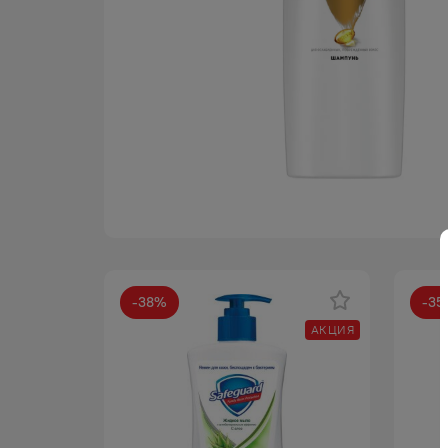
-
38
%
-
35
АКЦИЯ
АКЦИЯ