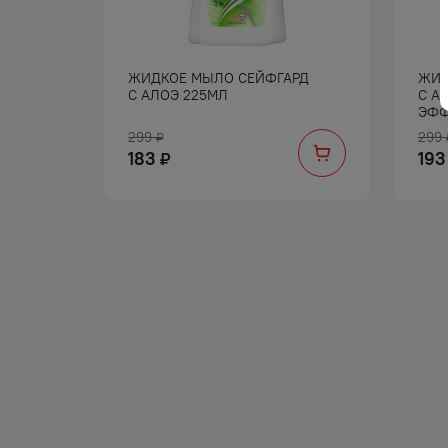
ДКИ
ЖИДКОЕ МЫЛО СЕЙФГАРД
ЖИД
ГЛ 20ШТ
С АЛОЭ 225МЛ
С А
ЭФФ
299
299
₽
183
193
₽