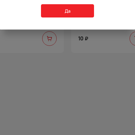
Да
ЕТ МАЙКА 24*45 10МКМ
ПАКЕТ МАЙКА 33*55
10
₽