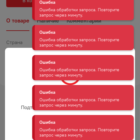
В корзину
В избранное
Ошибка
Ошибка обработки запроса. Повторите
О товаре
Наличие
Комментарии
запрос через минуту.
Страна
Россия
Ошибка
Ошибка обработки запроса. Повторите
Объем
0,7
запрос через минуту.
Крепость
40
ТОРГОВАЯ МАРКА
БЭА ФОРС
Ошибка
Ошибка обработки запроса. Повторите
запрос через минуту.
Вам уже есть 18 лет?
Ошибка
-
23
%
Подтвердите возраст для просмотра сайта
Ошибка обработки запроса. Повторите
запрос через минуту.
АКЦИЯ
Да
Ошибка
Ошибка обработки запроса. Повторите