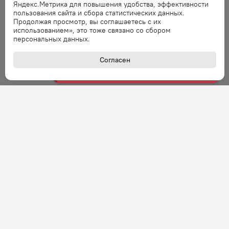
Яндекс.Метрика для повышения удобства, эффективности
пользования сайта и сбора статистических данных.
Ошибка
Продолжая просмотр, вы соглашаетесь с их
использованием», это тоже связано со сбором
Ошибка обработки запроса. Повторите
персональных данных.
запрос через минуту.
Согласен
Ошибка
Ошибка обработки запроса. Повторите
запрос через минуту.
Ошибка
Ошибка обработки запроса. Повторите
запрос через минуту.
Ошибка
Ошибка обработки запроса. Повторите
запрос через минуту.
Ошибка
+7 (800) 301-27-43
Задать вопрос
Ошибка обработки запроса. Повторите