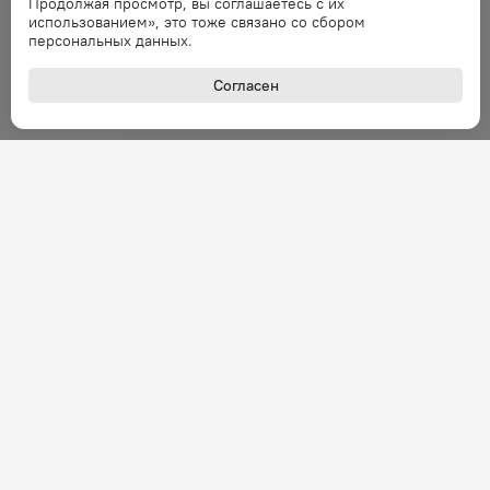
Продолжая просмотр, вы соглашаетесь с их
Ошибка обработки запроса. Повторите
использованием», это тоже связано со сбором
запрос через минуту.
персональных данных.
Согласен
Ошибка
Ошибка обработки запроса. Повторите
запрос через минуту.
Ошибка
Ошибка обработки запроса. Повторите
запрос через минуту.
Ошибка
Ошибка обработки запроса. Повторите
запрос через минуту.
Ошибка
+7 (800) 301-27-43
Ошибка обработки запроса. Повторите
Задать вопрос
запрос через минуту.
Звонок по России бесплатный