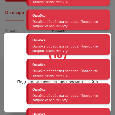
Ошибка
Ошибка обработки запроса. Повторите
запрос через минуту.
О товаре
Наличие
Комментарии
Ошибка
Страна
Россия
Ошибка обработки запроса. Повторите
запрос через минуту.
Объем
0,11
ТОРГОВАЯ МАРКА
ПРЕДГОРЬЕ КАВКАЗА
Ошибка
Ошибка обработки запроса. Повторите
запрос через минуту.
Вам уже есть 18 лет?
Ошибка
Ошибка обработки запроса. Повторите
Подтвердите возраст для просмотра сайта
запрос через минуту.
Да
Ошибка
Ошибка обработки запроса. Повторите
СЫР КАЧКАВАЛ КОСИЧКА
СЫР БИР КОПЧЕНЫЙ НА
КОПЧЕНАЯ 45% 100 Г В/УП
ОЛЬХОВОЙ СТРУЖКЕ 100 Г В/
запрос через минуту.
УП