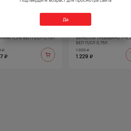
Да
О ИГРИСТОЕ КАВА
ВИНО ИГРИСТОЕ МАСТРО
ИАНА 11,5% БЕЛ П/СЛ 0,75Л
БИНЕЛЛИ ТРЕББЬЯНО 7−9,
БЕЛ П/СЛ 0,75Л
9
1 555
₽
₽
47
1 229
₽
₽