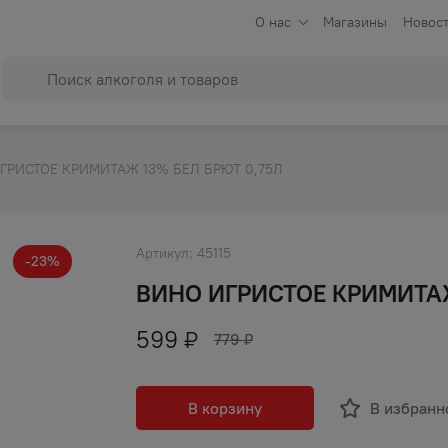
О нас
Магазины
Новост
ГРИСТОЕ КРИМИТАЖ 13% БЕЛ БРЮТ 0,75Л
Артикул:
45115
-
23
%
ВИНО ИГРИСТОЕ КРИМИТАЖ
599
₽
779
₽
В корзину
В избранн