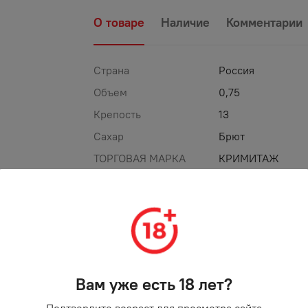
О товаре
Наличие
Комментарии
Страна
Россия
Объем
0,75
Крепость
13
Сахар
Брют
ТОРГОВАЯ МАРКА
КРИМИТАЖ
%
-
20
%
АКЦИЯ
Вам уже есть 18 лет?
Подтвердите возраст для просмотра сайта