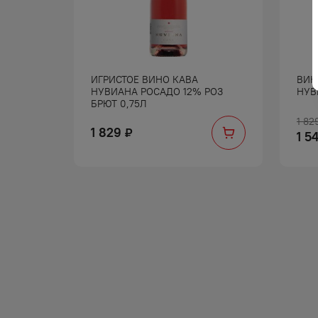
ИНАР
ИГРИСТОЕ ВИНО КАВА
ВИН
Т 0,75Л
НУВИАНА РОСАДО 12% РОЗ
НУВ
БРЮТ 0,75Л
1 82
1 829
₽
1 5