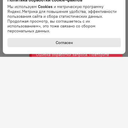
запрос через минуту.
Мы используем
Cookies
и метрическую программу
Яндекс.Метрика для повышения удобства, эффективности
пользования сайта и сбора статистических данных.
Ошибка
Продолжая просмотр, вы соглашаетесь с их
использованием», это тоже связано со сбором
Ошибка обработки запроса. Повторите
персональных данных.
запрос через минуту.
Согласен
Ошибка
Ошибка обработки запроса. Повторите
запрос через минуту.
Ошибка
Ошибка обработки запроса. Повторите
запрос через минуту.
Ошибка
Ошибка обработки запроса. Повторите
запрос через минуту.