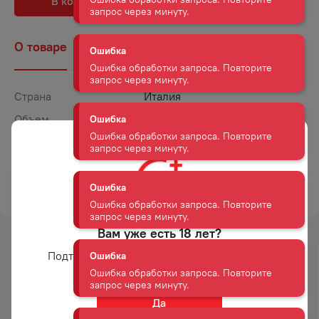
В корзину
В избранное
запрос через минуту.
О товаре
Наличие
Комментарии
Ошибка
Ошибка обработки запроса. Повторите
запрос через минуту.
Страна
Италия
Объем
0,75
Ошибка
Ошибка обработки запроса. Повторите
Крепость
12,5
запрос через минуту.
Сахар
Брют
ТОРГОВАЯ МАРКА
ФЕРГЕТТИНА
Ошибка
Ошибка обработки запроса. Повторите
запрос через минуту.
Вам уже есть 18 лет?
Подтвердите возраст для просмотра сайта
Ошибка
-
15
%
Ошибка обработки запроса. Повторите
запрос через минуту.
АКЦИЯ
Да