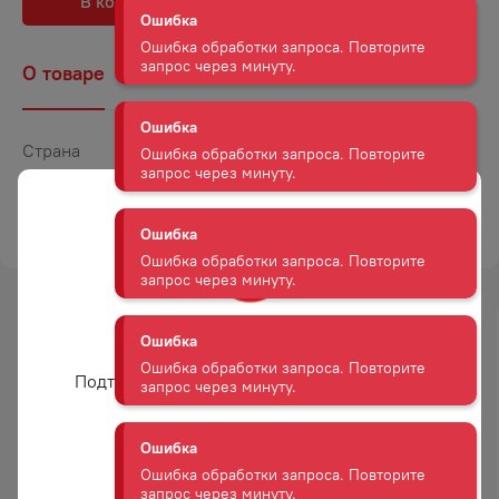
В корзину
В избранное
Ошибка обработки запроса. Повторите
запрос через минуту.
О товаре
Наличие
Комментарии
Ошибка
Ошибка обработки запроса. Повторите
запрос через минуту.
Страна
Россия
Объем
0,33
Ошибка
ТОРГОВАЯ МАРКА
БАЛТИКА
Ошибка обработки запроса. Повторите
запрос через минуту.
Ошибка
-
32
%
-
32
%
Вам уже есть 18 лет?
Ошибка обработки запроса. Повторите
запрос через минуту.
АКЦИЯ
АКЦИЯ
Подтвердите возраст для просмотра сайта
Ошибка
Ошибка обработки запроса. Повторите
Да
запрос через минуту.
ПИВО БАЛТИКА 0 0% 0,45Л
ПИВНОЙ НАПИТОК БАЛТИКА
Ж/Б
ПШЕНИЧНОЕ