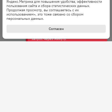
Яндекс.Метрика для повышения удобства, эффективности
Ошибка обработки запроса. Повторите
пользования сайта и сбора статистических данных.
запрос через минуту.
Продолжая просмотр, вы соглашаетесь с их
использованием», это тоже связано со сбором
персональных данных.
Ошибка
Согласен
Ошибка обработки запроса. Повторите
запрос через минуту.
Ошибка
Ошибка обработки запроса. Повторите
запрос через минуту.
Ошибка
Ошибка обработки запроса. Повторите
запрос через минуту.
Ошибка
Ошибка обработки запроса. Повторите
запрос через минуту.
+7 (800) 301-27-43
Задать вопрос