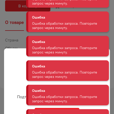
В корзину
В избранное
Ошибка
Ошибка обработки запроса. Повторите
О товаре
Наличие
Комментарии
запрос через минуту.
Ошибка
Страна
Португалия
Ошибка обработки запроса. Повторите
Объем
0,75
запрос через минуту.
Крепость
12
Ошибка
Сахар
Брют
Ошибка обработки запроса. Повторите
ТОРГОВАЯ МАРКА
ПОНТИ ДА БАРКА
запрос через минуту.
ЭСПУМАНЧЕ
Ошибка
Вам уже есть 18 лет?
Ошибка обработки запроса. Повторите
Подтвердите возраст для просмотра сайта
запрос через минуту.
-
15
%
Ошибка
АКЦИЯ
Да