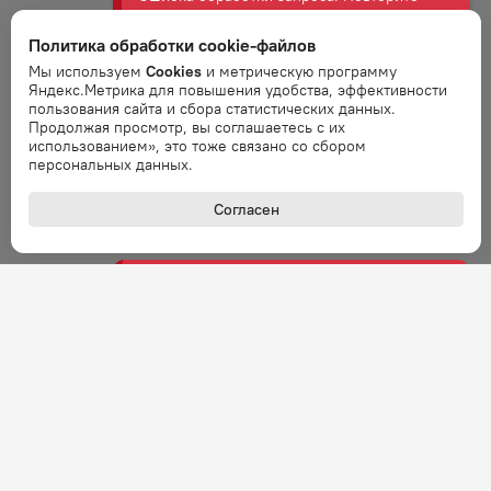
Политика обработки cookie-файлов
Ошибка
Мы используем
Cookies
и метрическую программу
Ошибка обработки запроса. Повторите
Яндекс.Метрика для повышения удобства, эффективности
запрос через минуту.
пользования сайта и сбора статистических данных.
Продолжая просмотр, вы соглашаетесь с их
использованием», это тоже связано со сбором
персональных данных.
Ошибка
Ошибка обработки запроса. Повторите
Согласен
запрос через минуту.
Ошибка
Ошибка обработки запроса. Повторите
запрос через минуту.
Ошибка
Ошибка обработки запроса. Повторите
запрос через минуту.
Ошибка