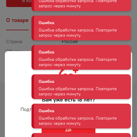
В корзину
В избранное
Ошибка
О товаре
Наличие
Комментарии
Ошибка обработки запроса. Повторите
запрос через минуту.
Страна
Россия
Ошибка
Объем
0,5
Ошибка обработки запроса. Повторите
запрос через минуту.
Крепость
35
ТОРГОВАЯ МАРКА
ФОУЛЕРС
Ошибка
Ошибка обработки запроса. Повторите
запрос через минуту.
Вам уже есть 18 лет?
Ошибка
-
26
%
-
24
%
Подтвердите возраст для просмотра сайта
Ошибка обработки запроса. Повторите
АКЦИЯ
АКЦИЯ
запрос через минуту.
Да
Ошибка