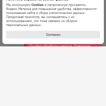
Мы используем
Cookies
и метрическую программу
Яндекс.Метрика для повышения удобства, эффективности
Ошибка
пользования сайта и сбора статистических данных.
Ошибка обработки запроса. Повторите
Продолжая просмотр, вы соглашаетесь с их
запрос через минуту.
использованием, это тоже связано со сбором
персональных данных.
Ошибка
Согласен
Ошибка обработки запроса. Повторите
запрос через минуту.
Ошибка
Ошибка обработки запроса. Повторите
запрос через минуту.
Ошибка
Ошибка обработки запроса. Повторите
запрос через минуту.
Ошибка