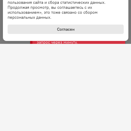
Ошибка
пользования сайта и сбора статистических данных.
Продолжая просмотр, вы соглашаетесь с их
Ошибка обработки запроса. Повторите
использованием», это тоже связано со сбором
запрос через минуту.
персональных данных.
Согласен
Ошибка
Ошибка обработки запроса. Повторите
запрос через минуту.
Ошибка
Ошибка обработки запроса. Повторите
запрос через минуту.
Ошибка
Ошибка обработки запроса. Повторите
запрос через минуту.
Ошибка
Ошибка обработки запроса. Повторите
+7 (800) 301-27-43
Задать вопрос
запрос через минуту.
Звонок по России бесплатный