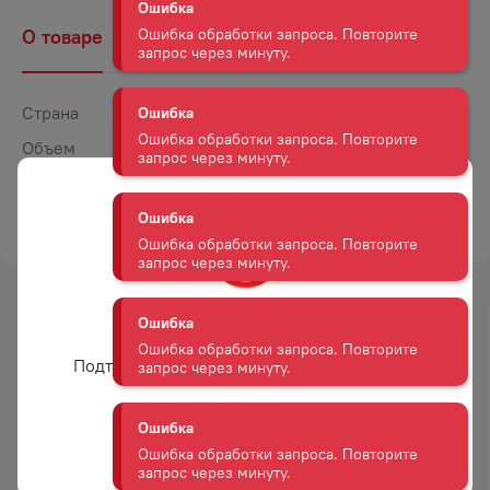
Ошибка
Ошибка обработки запроса. Повторите
О товаре
Наличие
Комментарии
запрос через минуту.
Ошибка
Страна
Россия
Ошибка обработки запроса. Повторите
Объем
0,38
запрос через минуту.
Крепость
13
Ошибка
ТОРГОВАЯ МАРКА
СТАН
Ошибка обработки запроса. Повторите
запрос через минуту.
Ошибка
Вам уже есть 18 лет?
-
17
%
-
17
%
Ошибка обработки запроса. Повторите
Подтвердите возраст для просмотра сайта
запрос через минуту.
АКЦИЯ
АКЦИЯ
Ошибка
Да
Ошибка обработки запроса. Повторите
запрос через минуту.
СПИРТОВОЙ НАПИТОК
СПИРТОВОЙ НАПИТОК
ДЖИНРО СОДЖУ ЧАМИСУЛ
ДЖИНРО СОДЖУ ГРЕЙПФРУТ