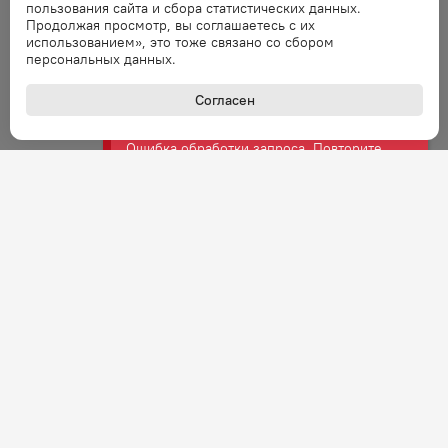
пользования сайта и сбора статистических данных.
Ошибка
Продолжая просмотр, вы соглашаетесь с их
Ошибка обработки запроса. Повторите
использованием», это тоже связано со сбором
запрос через минуту.
персональных данных.
Согласен
Ошибка
Ошибка обработки запроса. Повторите
запрос через минуту.
Ошибка
Ошибка обработки запроса. Повторите
запрос через минуту.
Ошибка
Ошибка обработки запроса. Повторите
запрос через минуту.
Ошибка
+7 (800) 301-27-43
Ошибка обработки запроса. Повторите
Задать вопрос
запрос через минуту.
Звонок по России бесплатный