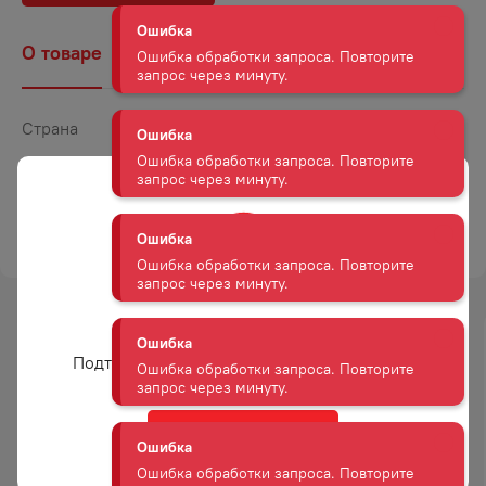
Ошибка
Ошибка обработки запроса. Повторите
О товаре
Наличие
Комментарии
запрос через минуту.
Ошибка
Страна
Россия
Ошибка обработки запроса. Повторите
Объем
0,03
запрос через минуту.
Вес
0,11
Ошибка
ТОРГОВАЯ МАРКА
КЕРТИС
Ошибка обработки запроса. Повторите
запрос через минуту.
Вам уже есть 18 лет?
Ошибка
-
18
%
-
18
%
Ошибка обработки запроса. Повторите
Подтвердите возраст для просмотра сайта
запрос через минуту.
АКЦИЯ
АКЦИЯ
Ошибка
Да
Ошибка обработки запроса. Повторите
запрос через минуту.
ЧАЙ ГРИНФИЛД КЕНИЯ
ЧАЙ ГРИНФИЛД ГОЛДЕН