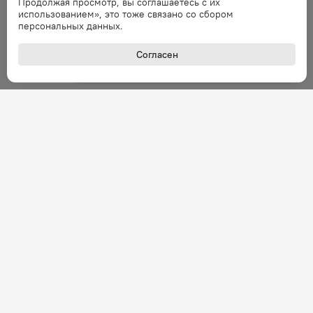
Ошибка
Продолжая просмотр, вы соглашаетесь с их
использованием», это тоже связано со сбором
Ошибка обработки запроса. Повторите
персональных данных.
запрос через минуту.
Согласен
Ошибка
Ошибка обработки запроса. Повторите
запрос через минуту.
Ошибка
Ошибка обработки запроса. Повторите
запрос через минуту.
Ошибка
Ошибка обработки запроса. Повторите
запрос через минуту.
Ошибка
+7 (800) 301-27-43
Задать вопрос
Ошибка обработки запроса. Повторите
Звонок по России бесплатный
запрос через минуту.