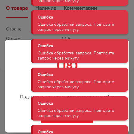
Ошибка
О товаре
Наличие
Комментарии
Ошибка обработки запроса. Повторите
запрос через минуту.
Страна
Россия
Ошибка
Ошибка обработки запроса. Повторите
Объем
0,05
запрос через минуту.
Вес
0,1
ТОРГОВАЯ МАРКА
МАЙСКИЙ ЧАЙ
Ошибка
Ошибка обработки запроса. Повторите
запрос через минуту.
Вам уже есть 18 лет?
Ошибка
-
18
%
-
18
%
Ошибка обработки запроса. Повторите
Подтвердите возраст для просмотра сайта
АКЦИЯ
АКЦИЯ
запрос через минуту.
Ошибка
Да
Ошибка обработки запроса. Повторите
ЧАЙ ГРИНФИЛД КЕНИЯ
ЧАЙ ГРИНФИЛД ГОЛДЕН
запрос через минуту.
САНРАЙЗ ЧЕРНЫЙ 25П
ЦЕЙЛОН ЧЕРНЫЙ 25П