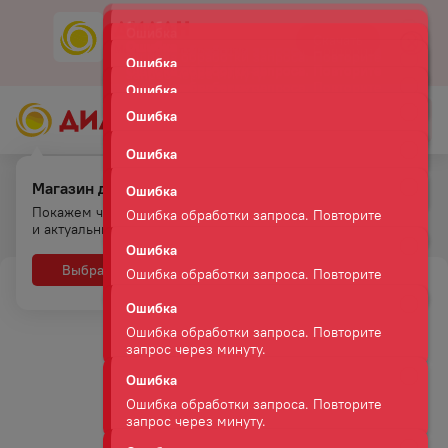
Ошибка
Скачать
Мобильное приложение
Ошибка обработки запроса. Повторите
Ошибка
запрос через минуту.
Ошибка обработки запроса. Повторите
Ошибка
запрос через минуту.
Ошибка обработки запроса. Повторите
запрос через минуту.
Ошибка
Магазин для самовывоза.
Ошибка обработки запроса. Повторите
Главная
Каталог
Безалкогольные напитки
Вода
запрос через минуту.
Покажем что есть на полках
Ошибка
ВОДА МЕДВЕЖКА ГАЗ 1,5Л ПЛ/Б
и актуальные цены
Ошибка обработки запроса. Повторите
запрос через минуту.
Выбрать
Нет, спасибо
Ошибка
Ошибка обработки запроса. Повторите
запрос через минуту.
Ошибка
Ошибка обработки запроса. Повторите
запрос через минуту.
Ошибка
Ошибка обработки запроса. Повторите