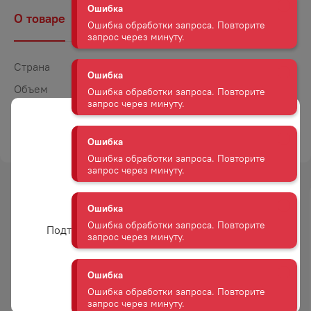
Ошибка обработки запроса. Повторите
запрос через минуту.
О товаре
Наличие
Комментарии
Ошибка
Страна
Россия
Ошибка обработки запроса. Повторите
запрос через минуту.
Объем
1,5
Газация
Газированная
Ошибка
ТОРГОВАЯ МАРКА
МЕДВЕЖКА
Ошибка обработки запроса. Повторите
запрос через минуту.
Ошибка
Ошибка обработки запроса. Повторите
Вам уже есть 18 лет?
-
34
%
запрос через минуту.
АКЦИЯ
Подтвердите возраст для просмотра сайта
Ошибка
Ошибка обработки запроса. Повторите
Да
запрос через минуту.
ВОДА МОНАСТЫРСКАЯ
ВОДА АКВА МИНЕРАЛЕ Н/ГАЗ
МИНЕРАЛЬНАЯ ГАЗ 1,5Л ПЛ/Б
1Л ПЛ/Б