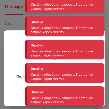
запрос через минуту.
О товаре
Наличие
Комментарии
Ошибка
Ошибка обработки запроса. Повторите
Страна
Россия
запрос через минуту.
Объем
1
ТОРГОВАЯ МАРКА
СЛАВДА
Ошибка
Ошибка обработки запроса. Повторите
запрос через минуту.
Ошибка
-
34
%
Вам уже есть 18 лет?
Ошибка обработки запроса. Повторите
АКЦИЯ
запрос через минуту.
Подтвердите возраст для просмотра сайта
Ошибка
Да
Ошибка обработки запроса. Повторите
ВОДА МОНАСТЫРСКАЯ
ВОДА АКВА МИНЕРАЛЕ Н/ГАЗ
запрос через минуту.
МИНЕРАЛЬНАЯ ГАЗ 1,5Л ПЛ/Б
1Л ПЛ/Б