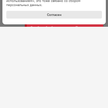
использованием», это тоже связано со сбором
запрос через минуту.
персональных данных.
Согласен
Ошибка
Ошибка обработки запроса. Повторите
запрос через минуту.
Ошибка
Ошибка обработки запроса. Повторите
запрос через минуту.
Ошибка
Ошибка обработки запроса. Повторите
запрос через минуту.
Ошибка
+7 (800) 301-27-43
Ошибка обработки запроса. Повторите
Задать вопрос
запрос через минуту.
Звонок по России бесплатный