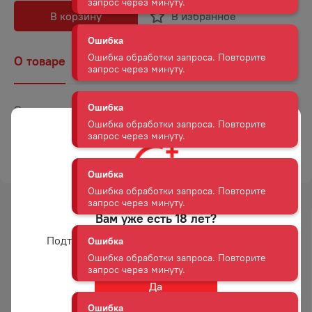
запрос через минуту.
В корзину
В избранное
Ошибка
О товаре
Наличие
Комментарии
Ошибка обработки запроса. Повторите
запрос через минуту.
Страна
Германия
Ошибка
Ошибка обработки запроса. Повторите
Объем
0,75
запрос через минуту.
ТОРГОВАЯ МАРКА
ДОППИО ПАССО
Ошибка
Ошибка обработки запроса. Повторите
запрос через минуту.
Вам уже есть 18 лет?
-
18
%
Подтвердите возраст для просмотра сайта
Ошибка
АКЦИЯ
Ошибка обработки запроса. Повторите
запрос через минуту.
Да