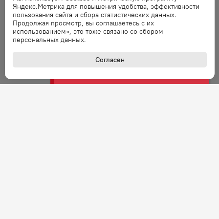
запрос через минуту.
Яндекс.Метрика для повышения удобства, эффективности
пользования сайта и сбора статистических данных.
Продолжая просмотр, вы соглашаетесь с их
использованием», это тоже связано со сбором
Ошибка
персональных данных.
Ошибка обработки запроса. Повторите
запрос через минуту.
Согласен
Ошибка
Ошибка обработки запроса. Повторите
запрос через минуту.
Ошибка
Ошибка обработки запроса. Повторите
запрос через минуту.
Ошибка
Ошибка обработки запроса. Повторите
запрос через минуту.
+7 (800) 301-27-43