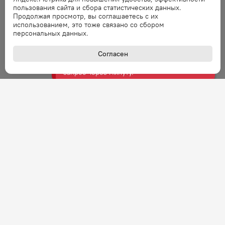
Ошибка обработки запроса. Повторите
пользования сайта и сбора статистических данных.
запрос через минуту.
Продолжая просмотр, вы соглашаетесь с их
использованием, это тоже связано со сбором
персональных данных.
Ошибка
Ошибка обработки запроса. Повторите
Согласен
запрос через минуту.
Ошибка
Ошибка обработки запроса. Повторите
запрос через минуту.
Ошибка
Ошибка обработки запроса. Повторите
запрос через минуту.
Ошибка
Ошибка обработки запроса. Повторите
запрос через минуту.
+7 (800) 301-27-43
Задать вопрос
Звонок по России бесплатный