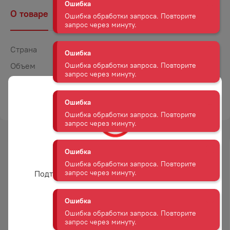
Ошибка обработки запроса. Повторите
запрос через минуту.
О товаре
Наличие
Комментарии
Ошибка
Страна
Россия
Ошибка обработки запроса. Повторите
запрос через минуту.
Объем
0,5
Крепость
40
Ошибка
ТОРГОВАЯ МАРКА
СМОКИ ПИКС
Ошибка обработки запроса. Повторите
запрос через минуту.
Ошибка
Ошибка обработки запроса. Повторите
-
26
%
-
24
%
Вам уже есть 18 лет?
запрос через минуту.
АКЦИЯ
АКЦИЯ
Подтвердите возраст для просмотра сайта
Ошибка
Ошибка обработки запроса. Повторите
Да
запрос через минуту.
ВИСКИ БАЛЛАНТАЙНС
ВИСКИ БАЛЛАНТАЙНС
ФАЙНЕСТ 40% 0,7Л
ФАЙНЕСТ 40% 1,0Л