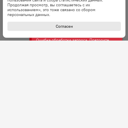
пользования сайта и сбора статистических данных.
Продолжая просмотр, вы соглашаетесь с их
Ошибка обработки запроса. Повторите
использованием», это тоже связано со сбором
запрос через минуту.
персональных данных.
Согласен
Ошибка
Ошибка обработки запроса. Повторите
запрос через минуту.
Ошибка
Ошибка обработки запроса. Повторите
запрос через минуту.
Ошибка
Ошибка обработки запроса. Повторите
запрос через минуту.
Ошибка
Ошибка обработки запроса. Повторите
+7 (800) 301-27-43
Задать вопрос
запрос через минуту.
Звонок по России бесплатный