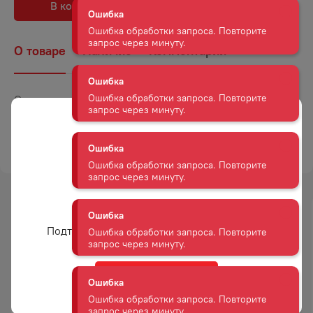
В корзину
В избранное
Ошибка обработки запроса. Повторите
запрос через минуту.
О товаре
Наличие
Комментарии
Ошибка
Ошибка обработки запроса. Повторите
запрос через минуту.
Страна
Швейцария
Объем
0,75
Ошибка
ТОРГОВАЯ МАРКА
РИМУСС
Ошибка обработки запроса. Повторите
запрос через минуту.
Ошибка
Вам уже есть 18 лет?
Ошибка обработки запроса. Повторите
-
21
%
-
16
%
запрос через минуту.
Подтвердите возраст для просмотра сайта
АКЦИЯ
АКЦИЯ
Ошибка
Да
Ошибка обработки запроса. Повторите
запрос через минуту.
НАПИТОК ЛАЙТ ХАУС
НАПИТОК БЕЗАЛКОГОЛЬНЫЙ