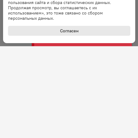
пользования сайта и сбора статистических данных.
Продолжая просмотр, вы соглашаетесь с их
Ошибка
использованием», это тоже связано со сбором
Ошибка обработки запроса. Повторите
персональных данных.
запрос через минуту.
Согласен
Ошибка
Ошибка обработки запроса. Повторите
запрос через минуту.
Ошибка
Ошибка обработки запроса. Повторите
запрос через минуту.
Ошибка
Ошибка обработки запроса. Повторите
запрос через минуту.
Ошибка
+7 (800) 301-27-43
Задать вопрос
Ошибка обработки запроса. Повторите
Звонок по России бесплатный