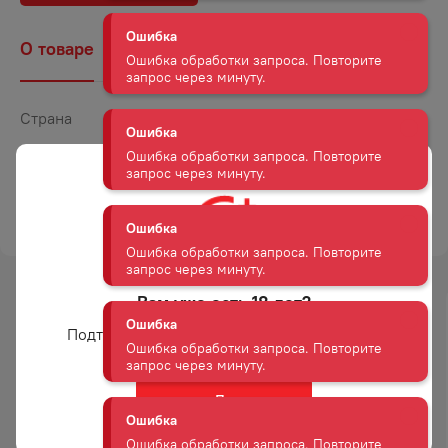
Ошибка
О товаре
Наличие
Комментарии
Ошибка обработки запроса. Повторите
запрос через минуту.
Страна
Россия
Ошибка
Ошибка обработки запроса. Повторите
Объем
0,7
запрос через минуту.
Крепость
40
ТОРГОВАЯ МАРКА
КУБАНА КУЛЬТУРА
Ошибка
Ошибка обработки запроса. Повторите
запрос через минуту.
Вам уже есть 18 лет?
Ошибка
Подтвердите возраст для просмотра сайта
Ошибка обработки запроса. Повторите
запрос через минуту.
Да
Ошибка
Ошибка обработки запроса. Повторите
РОМ БРУГАЛ АНЬЕХО 38−40%
РОМ ГАВАНА КЛУБ