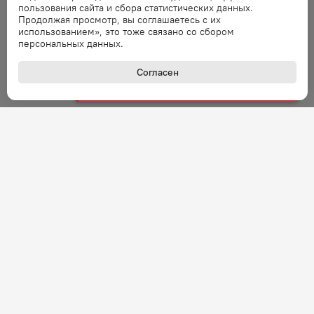
пользования сайта и сбора статистических данных.
Продолжая просмотр, вы соглашаетесь с их
Ошибка
использованием», это тоже связано со сбором
персональных данных.
Ошибка обработки запроса. Повторите
запрос через минуту.
Согласен
Ошибка
Ошибка обработки запроса. Повторите
запрос через минуту.
Ошибка
Ошибка обработки запроса. Повторите
запрос через минуту.
Ошибка
Ошибка обработки запроса. Повторите
запрос через минуту.
+7 (800) 301-27-43
Ошибка
Задать вопрос
Звонок по России бесплатный
Ошибка обработки запроса. Повторите