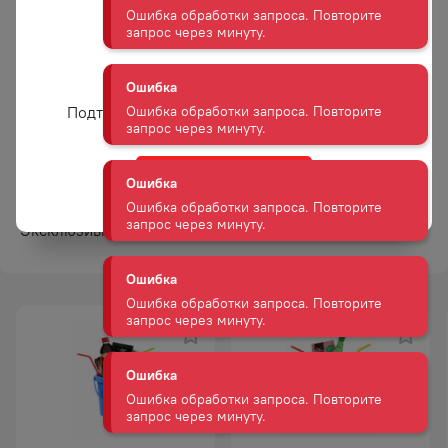
0,05Л
Старый Кенигсберг 5 летний,
Ошибка
0,1Л, 40%
Ликер десертный Тундра
Ошибка обработки запроса. Повторите
Вам уже есть 18 лет?
Биттер 35%, 0,05Л
запрос через минуту.
Спиртной напиток CAKE
Подтвердите возраст для просмотра сайта
НИХОНСАКАРИ ДЗЮНМАЙ
Ошибка
ДАЙГИНДЗЕ НАМАГЕНСЮ 16%
Ошибка обработки запроса. Повторите
0,2Л
запрос через минуту.
Да
Эксклюзивный мерч от Дилан!
Ошибка
Ошибка обработки запроса. Повторите
запрос через минуту.
Ошибка
Ошибка обработки запроса. Повторите
запрос через минуту.
Ошибка
Ошибка обработки запроса. Повторите