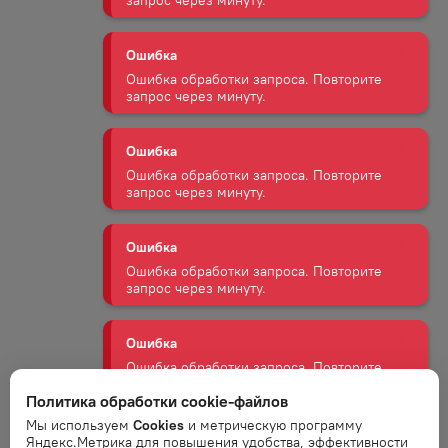
Ошибка
Ошибка обработки запроса. Повторите
запрос через минуту.
Ошибка
Ошибка обработки запроса. Повторите
запрос через минуту.
Ошибка
Ошибка обработки запроса. Повторите
запрос через минуту.
Ошибка
Ошибка обработки запроса. Повторите
запрос через минуту.
Ошибка
Политика обработки cookie-файлов
Ошибка обработки запроса. Повторите
Мы используем
Cookies
и метрическую программу
запрос через минуту.
Яндекс.Метрика для повышения удобства, эффективности