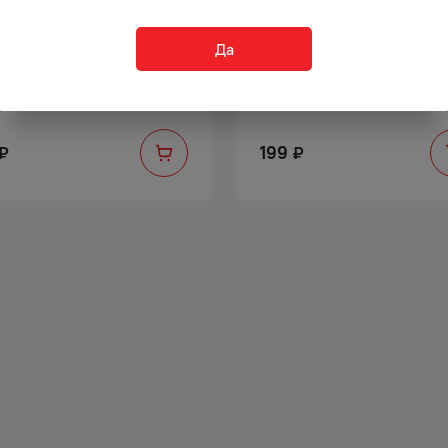
Да
ИТОК КОФЕЙНЫЙ ЛЕТС БИ
КВАС АРСЕНЬЕВСКИЙ ЖИВ
ЕТАЙМ ЛАТТЕ Б/АЛК 0,24Л
1,5Л ПЛ/Б
199
₽
₽