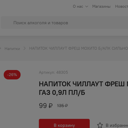
О нас
Магазины
Новост
НАПИТОК ЧИЛЛАУТ ФРЕШ МОХИТО Б/АЛК СИЛЬНО/
Напитки
Артикул:
48305
-
26
%
НАПИТОК ЧИЛЛАУТ ФРЕШ 
ГАЗ 0,9Л ПЛ/Б
99
₽
135
₽
В корзину
В избранн